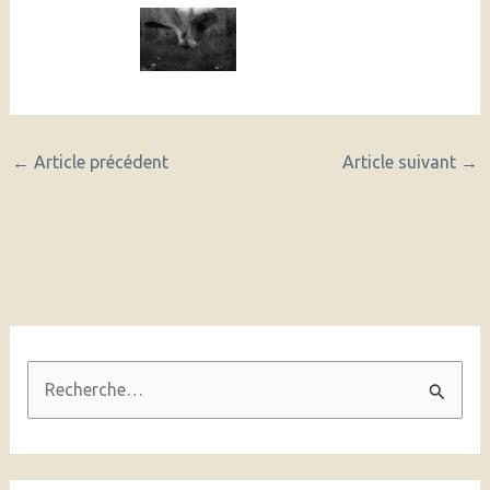
←
Article précédent
Article suivant
→
R
e
c
h