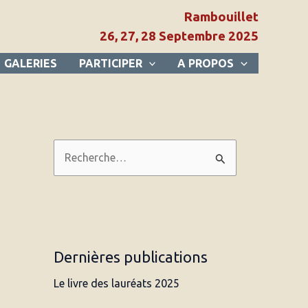
Rambouillet
26, 27, 28 Septembre 2025
GALERIES
PARTICIPER
A PROPOS
R
e
c
h
e
Dernières publications
r
c
Le livre des lauréats 2025
h