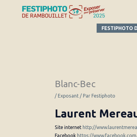
Aller
au
contenu
FESTIPHOTO 
Blanc-Bec
/
Exposant
/ Par
Festiphoto
Laurent Merea
Site internet
http://www.laurentmere
Facebook
https://www.facebook.com/